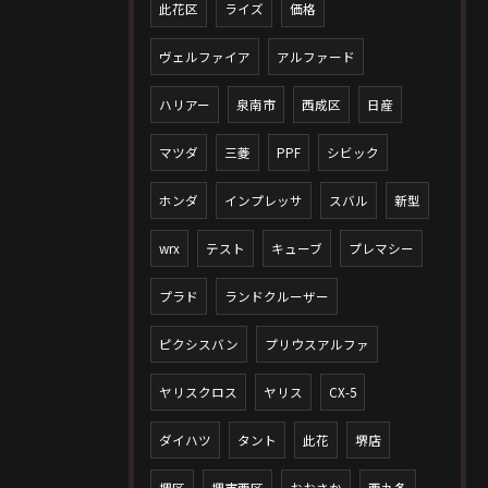
此花区
ライズ
価格
ヴェルファイア
アルファード
ハリアー
泉南市
西成区
日産
マツダ
三菱
PPF
シビック
ホンダ
インプレッサ
スバル
新型
wrx
テスト
キューブ
プレマシー
プラド
ランドクルーザー
ピクシスバン
プリウスアルファ
ヤリスクロス
ヤリス
CX-5
ダイハツ
タント
此花
堺店
堺区
堺市西区
おおさか
西九条