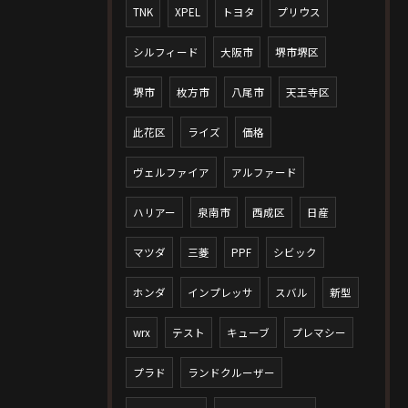
TNK
XPEL
トヨタ
プリウス
シルフィード
大阪市
堺市堺区
堺市
枚方市
八尾市
天王寺区
此花区
ライズ
価格
ヴェルファイア
アルファード
ハリアー
泉南市
西成区
日産
マツダ
三菱
PPF
シビック
ホンダ
インプレッサ
スバル
新型
wrx
テスト
キューブ
プレマシー
プラド
ランドクルーザー