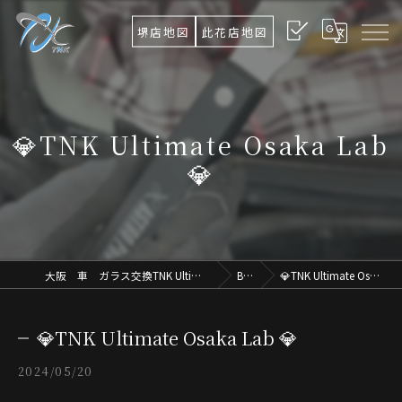
堺店地図
此花店地図
💎TNK Ultimate Osaka Lab
💎
大阪 車 ガラス交換TNK Ultimate Osaka.Lab
Blog
💎TNK Ultimate Osaka Lab 💎
💎TNK Ultimate Osaka Lab 💎
2024/05/20