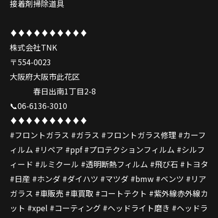
接着剤掃除道具
♦️♦️♦️♦️♦️♦️♦️♦️♦️♦️
株式会社TNK
〒554-0023
大阪府大阪市此花区
春日出南1丁目2-8
📞06-6136-3010
♦️♦️♦️♦️♦️♦️♦️♦️♦️♦️
#フロントガラス #ガラス #フロントガラス修理 #カーフ
ィルム #リペア #ppf #プロテクションフィルム #シルフ
ィード #ルミクール #透明断熱フィルム #飛び石 #トヨタ
#日産 #ホンダ #ダイハツ #マツダ #bmw #ベンツ #リア
ガラス #車販売 #車買取 #コートテクト #紫外線赤外線カ
ット #xpel #コーティング #ヘッドライト磨き #ヘッドラ