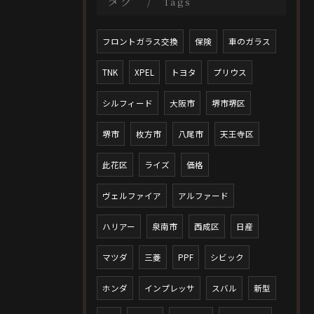
タグ
Tags
フロントガラス交換
保険
車のガラス
TNK
XPEL
トヨタ
プリウス
シルフィード
大阪市
堺市堺区
堺市
枚方市
八尾市
天王寺区
此花区
ライズ
価格
ヴェルファイア
アルファード
ハリアー
泉南市
西成区
日産
マツダ
三菱
PPF
シビック
ホンダ
インプレッサ
スバル
新型