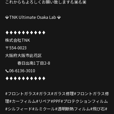
これからもよろしくお願い致します💪🏽💪🏽
💎TNK Ultimate Osaka Lab 💎
♦️♦️♦️♦️♦️♦️♦️♦️♦️♦️
株式会社TNK
〒554-0023
大阪府大阪市此花区
春日出南1丁目2-8
📞06-6136-3010
♦️♦️♦️♦️♦️♦️♦️♦️♦️♦️
#フロントガラス#ガラス#ガラス修理#フロントガラス修
理#カーフィルム#リペア#PPF#プロテクションフィルム
#シルフィード#ルミクール#透明断熱フィルム#飛び石#