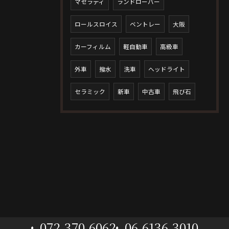
マセラティ
ランドローバー
ロールスロイス
ベントレー
大阪
カーフィルム
軽自動車
高級車
外車
撥水
洗車
ヘッドライト
セラミック
新車
中古車
飛び石
072-370-6062
06-6136-3010