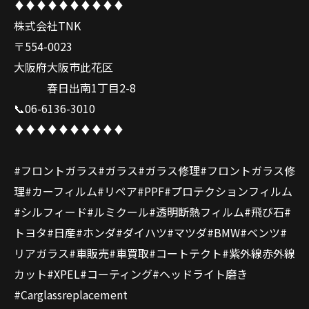
♦️♦️♦️♦️♦️♦️♦️♦️♦️♦️
株式会社TNK
〒554-0023
大阪府大阪市此花区
春日出南1丁目2-8
📞06-6136-3010
♦️♦️♦️♦️♦️♦️♦️♦️♦️♦️
#フロントガラス#ガラス#ガラス修理#フロントガラス修
理#カーフィルム#リペア#PPF#プロテクションフィルム
#シルフィード#ルミクール#透明断熱フィルム#飛び石#
トヨタ#日産#ホンダ#ダイハツ#マツダ#BMW#ベンツ#
リアガラス#車販売#車買取#コートテクト#紫外線赤外線
カット#XPEL#コーティング#ヘッドライト磨き
#Carglassreplacement