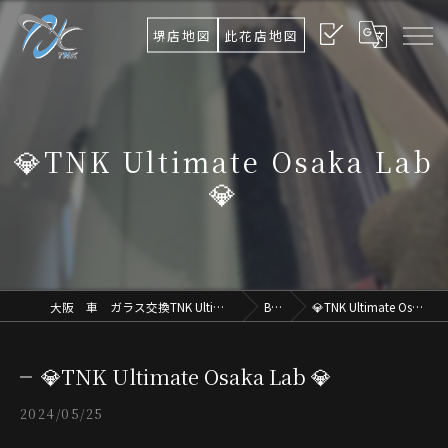
堺店地図
此花店地図
💎TNK Ultimate Osaka Lab
💎
大阪 車 ガラス交換TNK Ultimate Osaka.Lab
Blog
💎TNK Ultimate Osaka Lab 💎
💎TNK Ultimate Osaka Lab 💎
2024/05/25