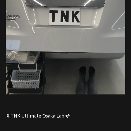
💎TNK Ultimate Osaka Lab 💎