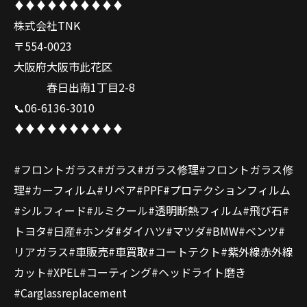
♦️♦️♦️♦️♦️♦️♦️♦️♦️♦️
株式会社TNK
〒554-0023
大阪府大阪市此花区
春日出南1丁目2-8
📞06-6136-3010
♦️♦️♦️♦️♦️♦️♦️♦️♦️♦️
#フロントガラス#ガラス#ガラス修理#フロントガラス修
理#カーフィルム#リペア#PPF#プロテクションフィルム
#シルフィード#ルミクール#透明断熱フィルム#飛び石#
トヨタ#日産#ホンダ#ダイハツ#マツダ#BMW#ベンツ#
リアガラス#車販売#車買取#コートテクト#紫外線赤外線
カット#XPEL#コーティング#ヘッドライト磨き
#Carglassreplacement