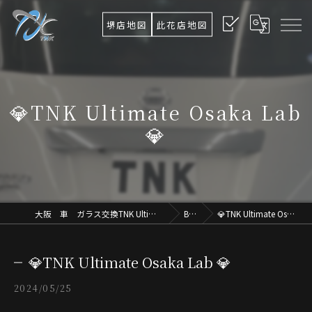
堺店地図
此花店地図
💎TNK Ultimate Osaka Lab
💎
大阪 車 ガラス交換TNK Ultimate Osaka.Lab
Blog
💎TNK Ultimate Osaka Lab 💎
💎TNK Ultimate Osaka Lab 💎
2024/05/25