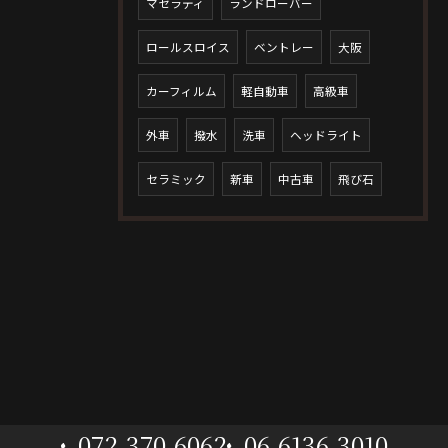
マセラティ
ランドローバー
ロールスロイス
ベントレー
大阪
カーフィルム
軽自動車
高級車
外車
撥水
洗車
ヘッドライト
セラミック
新車
中古車
飛び石
072-370-6062
06-6136-3010