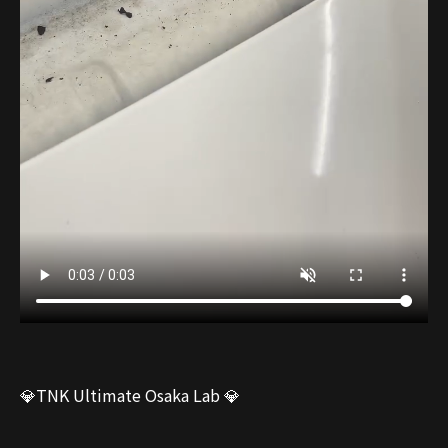
💎TNK Ultimate Osaka Lab 💎