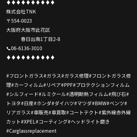
♦️♦️♦️♦️♦️♦️♦️♦️♦️♦️
株式会社TNK
〒554-0023
大阪府大阪市此花区
春日出南1丁目2-8
📞06-6136-3010
♦️♦️♦️♦️♦️♦️♦️♦️♦️♦️
#フロントガラス#ガラス#ガラス修理#フロントガラス修
理#カーフィルム#リペア#PPF#プロテクションフィルム
#シルフィード#ルミクール#透明断熱フィルム#飛び石#
トヨタ#日産#ホンダ#ダイハツ#マツダ#BMW#ベンツ#
リアガラス#車販売#車買取#コートテクト#紫外線赤外線
カット#XPEL#コーティング#ヘッドライト磨き
#Carglassreplacement