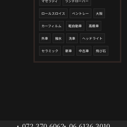
マセラティ
ランドローバー
ロールスロイス
ベントレー
大阪
カーフィルム
軽自動車
高級車
外車
撥水
洗車
ヘッドライト
セラミック
新車
中古車
飛び石
072-370-6062
06-6136-3010