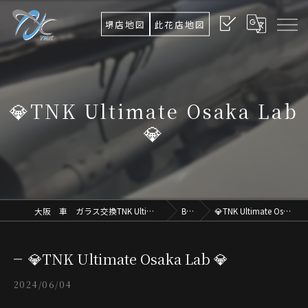
堺店地図
此花店地図
💎TNK Ultimate Osaka Lab
💎
大阪 車 ガラス交換TNK Ultimate Osaka.Lab
Blog
💎TNK Ultimate Osaka Lab 💎
💎TNK Ultimate Osaka Lab 💎
2024/06/04