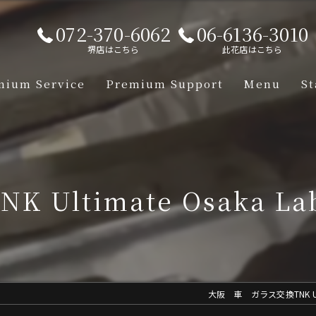
072-370-6062
06-6136-3010
堺店はこちら
此花店はこちら
mium Service
Premium Support
Menu
St
【Lamborgh
【Mclaren】
TNK Ultimate Osaka Lab
【Aston-Ma
【Porsche】
【Ferrari】
大阪 車 ガラス交換TNK Ulti
【Mercedes