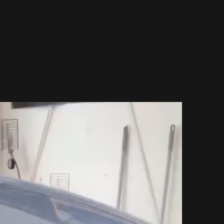
【Maserati
【Landrove
【Rolls-Ro
【Bentley】
【BMW】PPF（