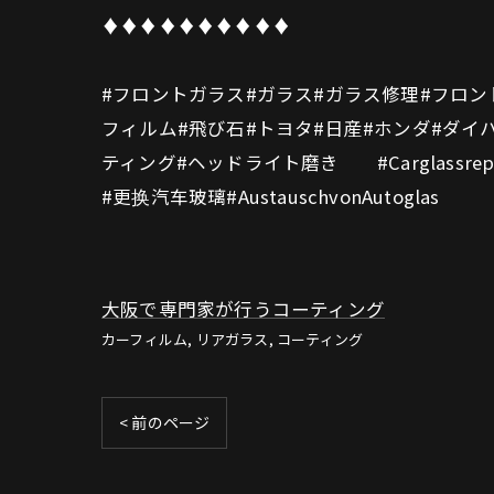
♦️♦️♦️♦️♦️♦️♦️♦️♦️♦️
#フロントガラス#ガラス#ガラス修理#フロン
フィルム#飛び石#トヨタ#日産#ホンダ#ダイハ
ティング#ヘッドライト磨き #Carglassrepla
#更换汽车玻璃#AustauschvonAutoglas
大阪で専門家が行うコーティング
カーフィルム
リアガラス
コーティング
< 前のページ