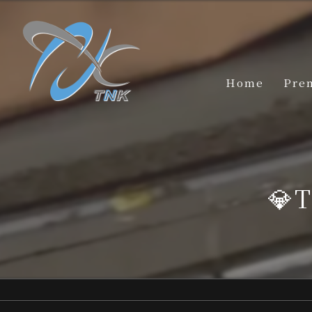
Home
Pre
💎