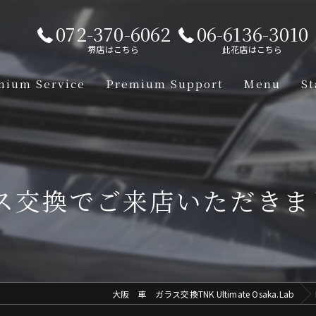
072-370-6062
06-6136-3010
堺店はこちら
此花店はこちら
mium Service
Premium Support
Menu
St
【Lamborgh
【Mclaren】
ス交換でご来店いただきま
【Aston-Ma
【Porsche】
【Ferrari】
大阪 車 ガラス交換TNK Ultimate Osaka.Lab
【Mercedes