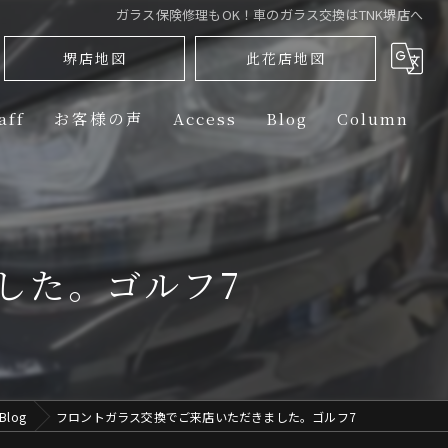
ガラス保険修理もOK！車のガラス交換はTNK堺店へ
堺店地図
此花店地図
aff
お客様の声
Access
Blog
Column
ini】PPF（PAINT PROTECTION FILM） 部位別ラインナップ
PPF（PAINT PROTECTION FILM） 部位別ラインナップ
した。ゴルフ7
rtin】PPF（PAINT PROTECTION FILM） 部位別ラインナップ
PPF（PAINT PROTECTION FILM） 部位別ラインナップ
PPF（PAINT PROTECTION FILM） 部位別ラインナップ
Blog
フロントガラス交換でご来店いただきました。ゴルフ7
-Benz】PPF（PAINT PROTECTION FILM） 部位別ラインナップ