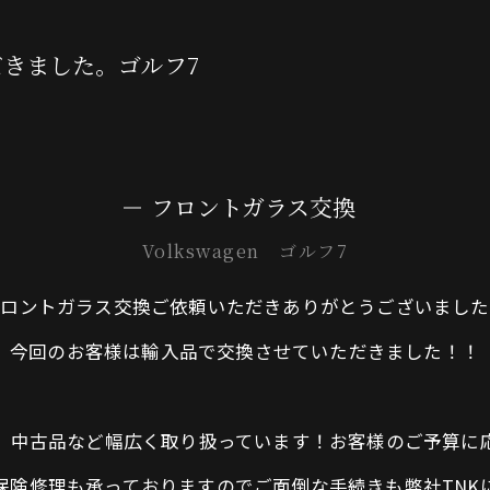
【Maserati
きました。ゴルフ7
【Landrove
【Rolls-Ro
【Bentley】
フロントガラス交換
【BMW】PPF（
Volkswagen ゴルフ7
フロントガラス交換ご依頼いただきありがとうございました
今回のお客様は輸入品で交換させていただきました！！
品、中古品など幅広く取り扱っています！お客様のご予算に
ス保険修理も承っておりますのでご面倒な手続きも弊社TNK