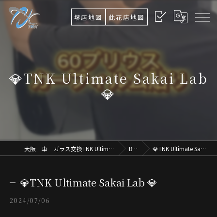
堺店地図
此花店地図
💎TNK Ultimate Sakai Lab
💎
大阪 車 ガラス交換TNK Ultimate Osaka.Lab
Blog
💎TNK Ultimate Sakai Lab 💎
💎TNK Ultimate Sakai Lab 💎
2024/07/06