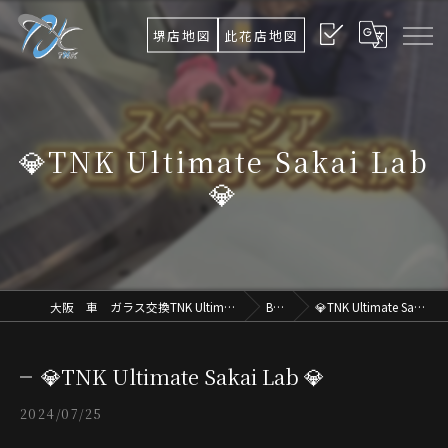
堺店地図
此花店地図
💎TNK Ultimate Sakai Lab
💎
大阪 車 ガラス交換TNK Ultimate Osaka.Lab
Blog
💎TNK Ultimate Sakai Lab 💎
💎TNK Ultimate Sakai Lab 💎
2024/07/25