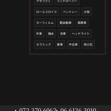
マセラティ
ランドローバー
ロールスロイス
ベントレー
大阪
カーフィルム
軽自動車
高級車
外車
撥水
洗車
ヘッドライト
セラミック
新車
中古車
飛び石
072-370-6062
06-6136-3010