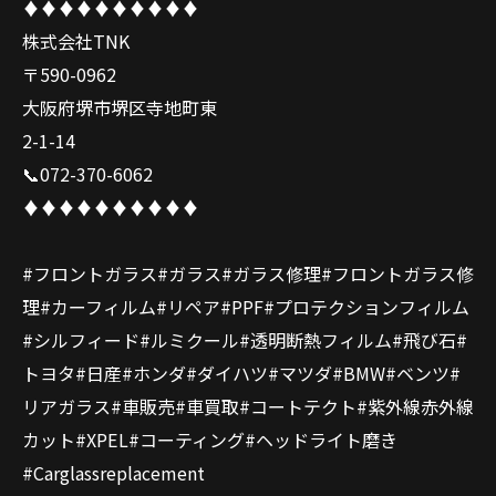
♦️♦️♦️♦️♦️♦️♦️♦️♦️♦️
株式会社TNK
〒590-0962
大阪府堺市堺区寺地町東
2-1-14
📞072-370-6062
♦️♦️♦️♦️♦️♦️♦️♦️♦️♦️
#フロントガラス#ガラス#ガラス修理#フロントガラス修
理#カーフィルム#リペア#PPF#プロテクションフィルム
#シルフィード#ルミクール#透明断熱フィルム#飛び石#
トヨタ#日産#ホンダ#ダイハツ#マツダ#BMW#ベンツ#
リアガラス#車販売#車買取#コートテクト#紫外線赤外線
カット#XPEL#コーティング#ヘッドライト磨き
#Carglassreplacement