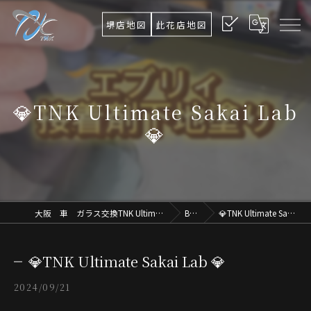
堺店地図
此花店地図
💎TNK Ultimate Sakai Lab
💎
大阪 車 ガラス交換TNK Ultimate Osaka.Lab
Blog
💎TNK Ultimate Sakai Lab 💎
💎TNK Ultimate Sakai Lab 💎
2024/09/21