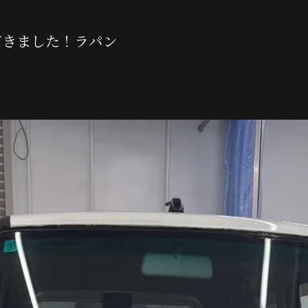
【Maserati
だきました！ラパン
【Landrove
【Rolls-Ro
【Bentley】
【BMW】PPF（