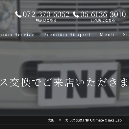
072-370-6062
06-6136-3010
堺店はこちら
此花店はこちら
mium Service
Premium Support
Menu
St
【Lamborgh
【Mclaren】
ス交換でご来店いただき
【Aston-Ma
【Porsche】
【Ferrari】
大阪 車 ガラス交換TNK Ultimate Osaka.Lab
【Mercedes