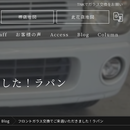
TNKでガラス交換をお願い
堺店地図
此花店地図
aff
お客様の声
Access
Blog
Column
ini】PPF（PAINT PROTECTION FILM） 部位別ラインナップ
PPF（PAINT PROTECTION FILM） 部位別ラインナップ
ました！ラパン
rtin】PPF（PAINT PROTECTION FILM） 部位別ラインナップ
PPF（PAINT PROTECTION FILM） 部位別ラインナップ
PPF（PAINT PROTECTION FILM） 部位別ラインナップ
Blog
フロントガラス交換でご来店いただきました！ラパン
-Benz】PPF（PAINT PROTECTION FILM） 部位別ラインナップ