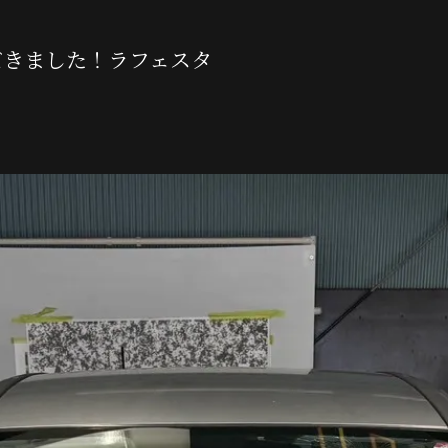
【Maserati
だきました！ラフェスタ
【Landrove
【Rolls-Ro
【Bentley】
【BMW】PPF（