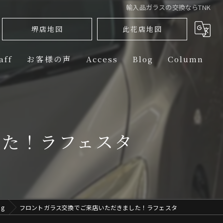
輸入品ガラスの交換ならTNK
堺店地図
此花店地図
aff
お客様の声
Access
Blog
Column
ini】PPF（PAINT PROTECTION FILM） 部位別ラインナップ
PPF（PAINT PROTECTION FILM） 部位別ラインナップ
した！ラフェスタ
rtin】PPF（PAINT PROTECTION FILM） 部位別ラインナップ
PPF（PAINT PROTECTION FILM） 部位別ラインナップ
PPF（PAINT PROTECTION FILM） 部位別ラインナップ
og
フロントガラス交換でご来店いただきました！ラフェスタ
-Benz】PPF（PAINT PROTECTION FILM） 部位別ラインナップ