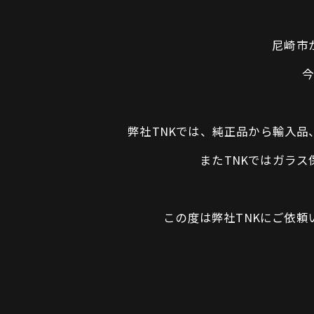
尼崎市
弊社TNKでは、純正品から輸入
またTNKではガラ
この度は弊社TNKにご依