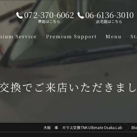
072-370-6062
06-6136-3010
堺店はこちら
此花店はこちら
mium Service
Premium Support
Menu
St
【Lamborgh
【Mclaren】
交換でご来店いただきま
【Aston-Ma
【Porsche】
【Ferrari】
大阪 車 ガラス交換TNK Ultimate Osaka.Lab
Bl
【Mercedes