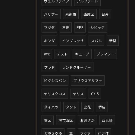
ヴェルファイア
アルファード
ハリアー
泉南市
西成区
日産
マツダ
三菱
PPF
シビック
ホンダ
インプレッサ
スバル
新型
wrx
テスト
キューブ
プレマシー
プラド
ランドクルーザー
ピクシスバン
プリウスアルファ
ヤリスクロス
ヤリス
CX-5
ダイハツ
タント
此花
堺店
堺区
堺市西区
おおさか
西九条
ガラス交換
車
アクア
住之江