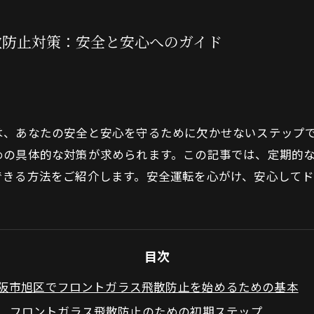
【Maserati
散防止対策：安全と安心へのガイド
【Landrove
【Rolls-Ro
【Bentley】
は、あなたの安全と安心を守るために欠かせないステップ
めの具体的な対策が求められます。この記事では、定期的
【BMW】PPF（
できる方法をご紹介します。安全運転を心がけ、安心して
目次
阪市旭区でフロントガラス飛散防止を始めるための基本
フロントガラス飛散防止のための初期ステップ