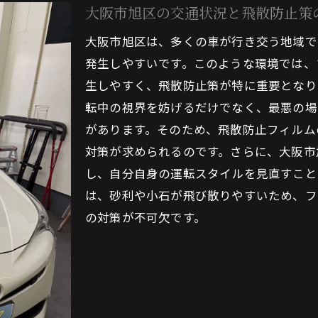
車間距離維持のための運転習慣
大阪市旭区の交通状況と飛散防止策
切なフロントガラス保護を大阪市旭区で実践する
大阪市旭区は、多くの車が行き交う地域で
効果的なフロントガラス保護製品の選び方
発生しやすいです。このような環境では、
長期的なフロントガラス保護戦略の立案
生しやすく、飛散防止策が特に重要となり
大阪市旭区での効果的な保護膜の利用法
転中の視界を妨げるだけでなく、最悪の場
があります。そのため、飛散防止フィルム
保護とメンテナンスの両立方法
対策が求められるのです。さらに、大阪市
保護対策の定期的な見直し方法
し、自分自身の運転スタイルを見直すこと
フロントガラス保護における地域の専門家の活用
は、砂利や小石が飛び散りやすいため、フ
阪市旭区でのフロントガラス飛散防止に役立つ駐車方法
の対策が不可欠です。
適切な駐車場所の選定基準
駐車中のフロントガラス保護テクニック
駐車場環境がフロントガラスに与える影響
安全な駐車方法で飛散リスクを低減