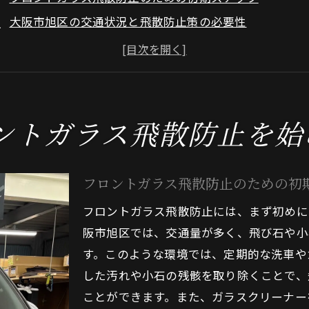
大阪市旭区の交通状況と飛散防止策の必要性
フロントガラス飛散防止に必要な道具と材料
基本的なフロントガラスメンテナンスの重要性
大阪市旭区での実践的な飛散防止技術
地域特有の飛散リスクを理解する
ントガラス飛散防止を始
ロントガラスを守るための大阪市旭区のメンテナンスのポ
定期的なフロントガラス洗浄の有効性
フロントガラス飛散防止のための初
ガラスコーティングで保護を強化する方法
フロントガラス飛散防止には、まず初めに
メンテナンスサイクルの最適化
阪市旭区では、交通量が多く、飛び石や小
大阪市旭区特有の環境要素を考慮した手入れ法
す。このような環境では、定期的な洗車や
プロフェッショナルによるフロントガラス点検の利点
した汚れや小石の残骸を取り除くことで、
季節ごとのメンテナンスポイント
ことができます。また、ガラスクリーナー