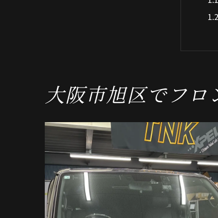
大阪市旭区でフロ
フ