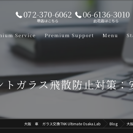
072-370-6062
06-6136-3010
堺店はこちら
此花店はこちら
mium Service
Premium Support
Menu
St
【Lamborgh
【Mclaren】
ントガラス飛散防止対策：
【Aston-Ma
【Porsche】
【Ferrari】
大阪 車 ガラス交換TNK Ultimate Osaka.Lab
Blog
大
【Mercedes