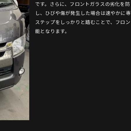
心ドライブのためのフロントガラス飛散防止術
です。さらに、フロントガラスの劣化を防
安全運転に基づく飛散防止策
し、ひびや傷が発生した場合は速やかに専
運転中の異常気象への対策
ステップをしっかりと踏むことで、フロン
能となります。
ドライブ中の視界確保がもたらす安心感
大阪市旭区での安全な運転技術
運転中のフロントガラス保護のための注意点
緊急時のフロントガラス対応策
阪市旭区でフロントガラスを守る車間距離の重要性
適切な車間距離がもたらすフロントガラス保護
飛石リスクを最小限に抑える方法
交通量の多い環境での車間距離管理
車間距離が視界に与える影響
大阪市旭区における安全運転の基準