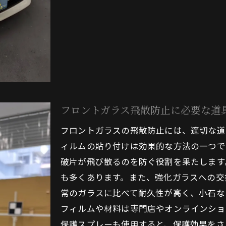
駐車時のガラス保護カバーの活用法
大阪市旭区での駐車場所の選び方
ロントガラスの飛散を防ぐための大阪市旭区での具体策
地域ごとの飛散防止対策プランニング
具体的な飛散防止製品の紹介
フロントガラスに適した防護技術
フロントガラス飛散防止に必要な道
大阪市旭区の環境に適した飛散防止策
フロントガラスの飛散防止には、適切な道
飛散防止のための日常の工夫
ィルムの貼り付けは効果的な方法の一つで
防止策の効果的な実行法
破片が飛び散るのを防ぐ役割を果たします
阪市旭区で安全運転を支えるフロントガラス保護法
も多くあります。また、強化ガラスへの交
安全運転がもたらすフロントガラス保護の効果
常のガラスに比べて耐久性が高く、小石な
大阪市旭区での推奨運転習慣
フィルムや材料は専門店やオンラインショ
交通条件に応じたフロントガラス保護調整
保護スプレーも使用すると、保護効果をさ