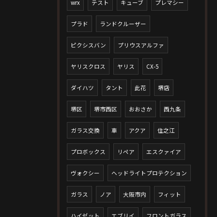
wrx
テスト
キューブ
プレマシー
プラド
ランドクルーザー
ピクシスバン
プリウスアルファ
ヤリスクロス
ヤリス
CX-5
ダイハツ
タント
此花
堺店
堺区
堺市西区
おおさか
西九条
ガラス交換
車
アクア
住之江
プロボックス
リペア
エスクァイア
ヴォクシー
ヘッドライトプロテクション
ガラス
ノア
大阪市内
フィット
ハイゼット
エブリイ
フロントガラス