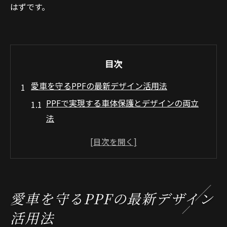
はずです。
目次
愛車を守るPPFの最新デザイン活用法
PPFで実現する車体保護とデザインの両立
法
プロテクションフィルムの魅力とPPFの基
本
大阪エリアで注目のPPF活用事例を紹介
PPFはなぜ愛車保護に最適なのか徹底解説
愛車を守るPPFの最新デザイン
PPF施工で得られる美観と実用性のポイン
活用法
ト