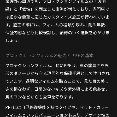
泉佐野市周辺でも、プロテクションフィルムの「透明
PPFの美観維持機能とその効果を解説
感」と「個性」を両立した事例が増えており、専門店で
は細かな要望に応じたカスタマイズ施工が行われていま
PPFならではの塗装保護とカスタムの両立術
す。施工の際には、フィルムの種類や厚み、耐久年数、
PPFで塗装保護とカスタムを実現する方法
保証内容なども比較検討し、納得のいく選択を心がけま
プロテクションフィルムによる個性表現の
しょう。
極意
PPFカスタムの選択肢と保護性能のバラン
プロテクションフィルムの魅力とPPFの基本
ス
プロテクションフィルム、特にPPFは、車の塗装面を外
車体デザインに合うPPF活用アイデア集
部のダメージから守る現代的な保護手段として注目され
PPF導入で得られる高級感と実用性を解説
ています。透明なフィルムを貼ることで、見た目の美し
フィルム種類や施工範囲による仕上がり比較
さを損なわず、日常的な小キズや紫外線による色あせ、
PPFの種類別仕上がりの違いと選び方
鳥のフンなどからも愛車を守ります。
部分施工とフル施工のPPF比較ポイント
PPFには自己修復機能を持つタイプや、マット・カラー
プロテクションフィルム施工範囲の選定基
フィルムといったバリエーションもあり、デザイン性の