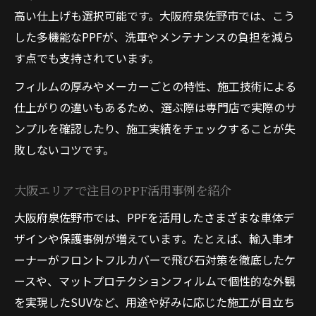
準
高い仕上げも選択可能です。大阪府泉佐野市では、こう
PPFの厚みや素材で変わる保護性能を解説
した多機能なPPFが、洗車やメンテナンスの負担を減ら
施工価格と仕上がりのバランスを徹底比較
す点でも支持されています。
泉佐野で成功するPPF活用のポイント総まとめ
フィルムの厚みやメーカーごとの特性、施工技術による
PPF活用で泉佐野エリアの愛車を長持ちさ
仕上がりの違いもあるため、選ぶ際は専門店で実際のサ
せる
ンプルを確認したり、施工実績をチェックすることが失
敗しないコツです。
失敗しないPPF施工依頼のチェックポイン
ト
大阪エリアで注目のPPF活用事例を紹介
プロテクションフィルム導入で得られる満
足度
大阪府泉佐野市では、PPFを活用したさまざまな車体デ
ザインや保護事例が増えています。たとえば、輸入車オ
PPF施工後のアフターケアとおすすめ活用
ーナーがフロントフルカバーで飛び石対策を徹底したケ
法
ースや、マットプロテクションフィルムで個性的な外観
PPFで美しさと保護を両立した成功事例集
を実現したSUVなど、用途や好みに応じた施工が目立ち