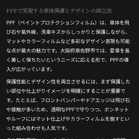
マット仕上げも叶うPPF車体デザインの選び方
PPFで実現する車体保護とデザインの両立法
マットPPFで個性と保護を両立する選び方
PPF（ペイントプロテクションフィルム）は、車体を飛
PPFによるマット仕上げの実例と注意点
び石や紫外線、洗車キズからしっかりと保護しながら、
プロテクションフィルムの種類別特徴比較
マットやカラーフィルムなど多彩なデザイン表現も可能
マットプロテクションフィルムの魅力解説
な点が最大の魅力です。大阪府泉佐野市では、愛車を長
PPFデザイン選択時のポイントと注意事項
く美しく保ちたいというニーズに応える形で、PPFの導
プロテクションフィルム施工で得る実用性と美
入が広がっています。
観
保護性能とデザイン性を両立させるには、まず保護した
PPF施工で実感する耐久性と美観維持の秘
い部位や仕上がりイメージを明確にすることが重要で
訣
す。たとえば、フロントバンパーやドアエッジは飛び石
プロテクションフィルムの実用性を徹底解
や接触が多いため、透明なPPFで守りつつ、ボンネット
説
やルーフにはマット仕上げやカラーフィルムを施すとい
PPF施工後のメンテナンスと長持ちのコツ
った組み合わせも人気です。
日常使いで活きるPPFのメリットを紹介